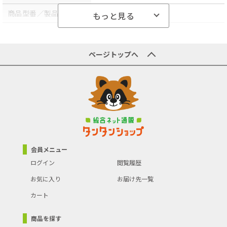
商品型番／製品番号
0040-1000
もっと見る
ビットの形状
6角ビット
対応可能工具
電動ドリル・インパクトレンチ兼用
ページトップへ
可能
商品の分類
工具アクセサリー・消耗品
会員メニュー
ログイン
閲覧履歴
お気に入り
お届け先一覧
カート
商品を探す