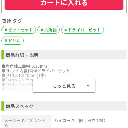
カートに入れる
関連タグ
# ビットセット
# 六角軸
# ドライバービット
# ドリル
商品詳細・説明
●六角軸二面幅:6.35mm
●[セット内容]両頭ドライバービット
●(+)No.1×75mm(1本)
●(+)No.2×75mm(2本)
●(+)No.2×100mm(2本)
もっと見る
●(+)No.2+(-)6×65mm(1本)ドリル
●2.0、3.0、4.0、5.0mm
●こちらの商品はメール便での発送となります。
●商品のお届けには、発送日から2～3営業日でのお届け予定です
商品スペック
●宅配便とは異なり、ポスト投函でのお届けです
●日時指定、代金引換、熨斗や包装のご要望はお受けできませんこ
と予めご了承ください
メーカー名／ブランド
ハイコーキ（旧：日立工機）
●【代金引換払い】【お届け時間指定】はご利用になれませんの
名
で、あらかじめご了承ください。