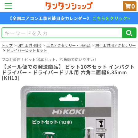
0
《全国エアコン工事可能目安カレンダー》
こちらをクリック>
トップ
DIY･工具･園芸
工具アクセサリー・消耗品
締付工具用アクセサリー
ドライバービットセット
プロも愛用！ビット10本セット、六角軸で使いやすい！
【メール便での発送商品】 ビット10本セット インパクト
ドライバー・ドライバードリル用 六角二面幅6.35mm
[KH13]