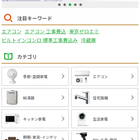
1
2
3
4
5
注目キーワード
エアコン
エアコン 工事費込
東京ゼロエミ
ビルトインコンロ 標準工事費込み
冷蔵庫
カテゴリ
季節･空調家電
エアコン
給湯器
住宅設備
キッチン家電
生活家電
照明･家具･インテリ
DIY･工具･園芸