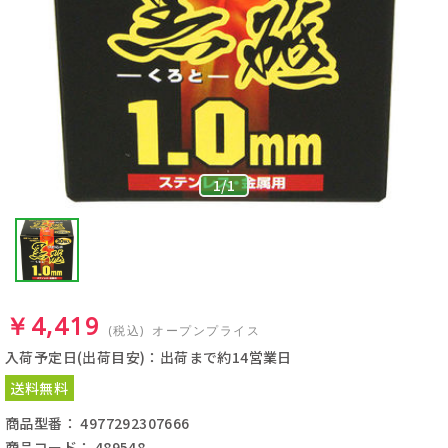
1
/
1
￥4,419
(税込)
オープンプライス
入荷予定日(出荷目安)：出荷まで約14営業日
送料無料
商品型番： 4977292307666
商品コード： 489548