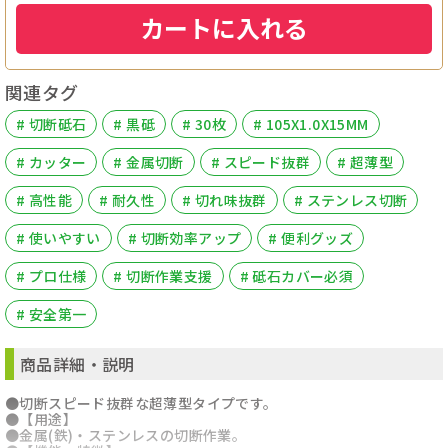
カートに入れる
関連タグ
# 切断砥石
# 黒砥
# 30枚
# 105X1.0X15MM
# カッター
# 金属切断
# スピード抜群
# 超薄型
# 高性能
# 耐久性
# 切れ味抜群
# ステンレス切断
# 使いやすい
# 切断効率アップ
# 便利グッズ
# プロ仕様
# 切断作業支援
# 砥石カバー必須
# 安全第一
商品詳細・説明
●切断スピード抜群な超薄型タイプです。
●【用途】
●金属(鉄)・ステンレスの切断作業。