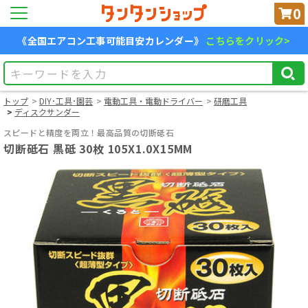
0
《全国エアコン工事可能目安カレンダー》
こちらをクリック>
トップ
DIY･工具･園芸
電動工具・電動ドライバー
研磨工具
ディスクサンダー
スピードと精度を両立！最高品質の切断砥石
切断砥石 黒砥 30枚 105X1.0X15MM