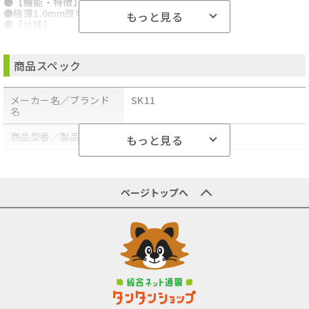
●【機能・特徴】
●極薄1.0mm厚切断スピード抜群です。
もっと見る
●【仕様】
●外径:105mm。
●厚さ:1.0mm。
●孔径:15mm。
商品スペック
●最高使用周速度:80m/s。
●と材粒硬度:A60P。
●30枚入。
メーカー名／ブランド
SK11
●商品コード:4977292307666
名
●JANコード:4977292307666
●ブランド名:SK11
●商品名:切断砥石 黒砥 30枚
商品型番／製品番号
SK11
もっと見る
●規格:105X1.0X15MM
●【注意事項ほか】
商品の主な色
ブラック
●砥石カバーを装着してください。防じんマスク・保護メガネを着
用してください。
商品の分類
電動工具・電動ドライバー
●適正フランジを使用してください。砥石側面使用はおやめ下さ
ページトップへ
い。
●沖縄・離島への配送料金は別途見積もり（配送不可の場合も有）
となりますのでご了承ください。