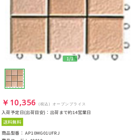
1
/
1
￥10,356
(税込)
オープンプライス
入荷予定日(出荷目安)：出荷まで約14営業日
送料無料
商品型番： AP10MG01UFRJ