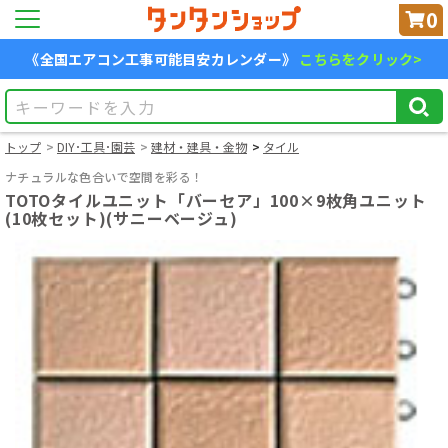
0
《全国エアコン工事可能目安カレンダー》
こちらをクリック>
トップ
DIY･工具･園芸
建材・建具・金物
タイル
ナチュラルな色合いで空間を彩る！
TOTOタイルユニット「バーセア」100×9枚角ユニット
(10枚セット)(サニーベージュ)