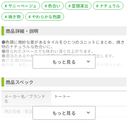
# サニーベージュ
# 色合い
# 空間演出
# ナチュラル
# 焼き物
# やわらかな色調
商品詳細・説明
●色調に微妙な差があるタイルをひとつのユニットにまとめ、焼き
物のナチュラルな色合いに。
●限られたスペースでも味わい深く仕上がります。
●濃淡のあるやわらかな色調が、空間にゆとりを演出します。
●寸法:縦300mm×横300mm×厚さ28mm
もっと見る
●沖縄・離島への配送料金は別途見積もり（配送不可の場合も有）
となりますのでご了承ください。
商品スペック
メーカー名／ブランド
トートー
名
商品型番／製品番号
AP10MG01UFRJ
もっと見る
商品の分類
建材・建具・金物