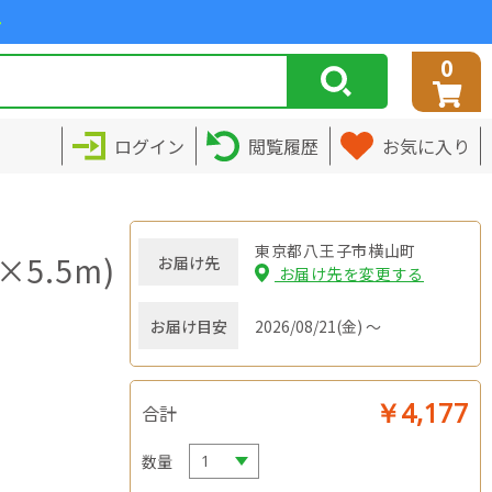
>
0
ログイン
閲覧履歴
お気に入り
東京都八王子市横山町
5.5m)
お届け先
お届け先を変更する
お届け目安
2026/08/21(金) ～
￥4,177
合計
数量