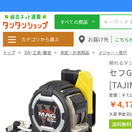
すべての商品
お届け先
カテゴリから選ぶ
こちら
トップ
DIY･工具･園芸
測定・計測用品
メジャー・巻尺
頼れるタ
セフG
[TAJ
定価：￥7,1
￥4,1
入荷予定日
送料無料