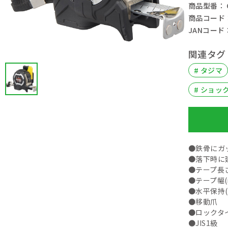
商品型番： C
商品コード： 
JANコード： 
関連タグ
# タジマ
# ショッ
●鉄骨にガ
●落下時に
●テープ長さ(
●テープ幅(m
●水平保持(m
●移動爪
●ロックタ
●JIS1級