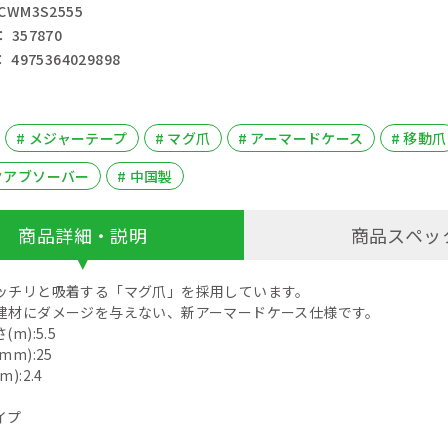
WM3S2555
357870
4975364029898
# メジャーテープ
# マグ爪
# アーマードケース
# 移動爪
クアブソーバー
# 中国製
商品詳細・説明
商品スペッ
ッチリと吸着する「マグ爪」を採用しています。
建材にダメージを与えない、新アーマードケース仕様です。
m):5.5
m):25
):2.4
イプ