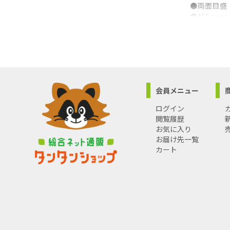
●両面目盛
●455mm
●減速ボタ
●ショック
●爪飛び防
●原産国:中
●質量:400
会員メニュー
ログイン
閲覧履歴
お気に入り
お届け先一覧
カート