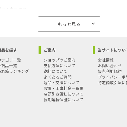
ピッチ表示:あり
ン:なし
アブソーバー:あり
もっと見る
止用プロテクター付
国
G
商品を探す
ご案内
当サイトについ
カテゴリ一覧
ショップのご案内
会社情報
新商品一覧
支払方法について
お問い合わせ
売れ筋ランキング
送料について
販売利用規約
よくあるご質問
プライバシーポ
返品・交換について
特定商取引法に
設置・工事料金一覧表
店頭引き渡しについて
長期延長保証について