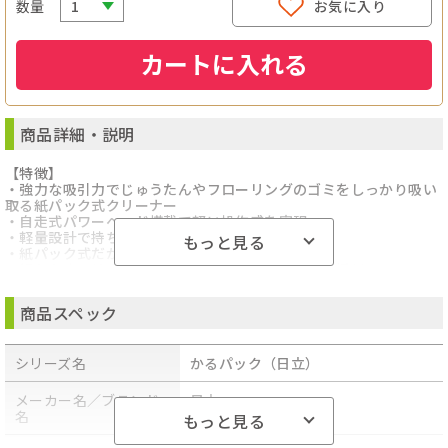
数量
お気に入り
カートに入れる
商品詳細・説明
【特徴】
・強力な吸引力でじゅうたんやフローリングのゴミをしっかり吸い
取る紙パック式クリーナー
・自走式パワーヘッド搭載で軽い操作感を実現
・軽量設計で持ち運びやすく階段掃除もラクラク
もっと見る
・紙パック式だからゴミ捨てが簡単で清潔
・細かなホコリやチリも逃さない高性能フィルター採用
・手元スイッチ付きで操作もスムーズ
・すき間用吸口付きで家具の隙間や狭い場所も快適清掃
商品スペック
・コード式で安定した吸引力が持続
・コンパクト設計で収納も省スペース
・シンプルで使いやすいスタンダードモデル
シリーズ名
かるパック（日立）
・毎日の掃除を快適にサポートする高性能クリーナー
【仕様】
・タイプ：紙パック式
メーカー名／ブランド
日立
・本体希望小売価格：オープン価格
名
もっと見る
・吸込仕事率：620W～約100W
・消費電力：1,170W～約240W