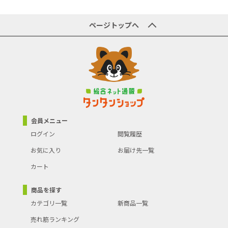
商品型番／製品番号
CV-KP90P
・運転音：65～約60dB
・本体寸法（長さ×幅×高さ）：351×236×202mm
商品の主な色
ベージュ
・本体質量：約2.7kg（標準質量：約4.4kg）
ページトップへ
・集じん容積：1.3L
・コードの長さ：5m
商品に使われている色
ベージュ
・省エネ機能：［ecoこれっきり］運転（「中」「弱」自動切替
え）
集塵方式
紙パック
・ヘッド機能：自走機能／クルッとヘッド／ペタリンコ構造／から
まん機構／回転ブラシ／ワンタッチ着脱／水洗い対応／モーター駆
掃除機タイプ
キャニスター型
動方式／かるふきブラシ
・フィルター：HEパックフィルター（抗菌加工）／抗菌フィルター
／ウレタンフィルター
台数
1
・使いやすさ：サッとズームパイプ／本体・手もとねじれんホース
・付属品：パッとブラシ／すき間用吸口／パックフィルター GP-
発売年月日
2026/02/07
110F 1枚
会員メニュー
・別売部品：電動ふとん吸口 G-DF6
ログイン
閲覧履歴
ダストステーション付
無
●沖縄・離島への配送料金は別途見積もり（配送不可の場合も有）
き（掃除機）
となりますのでご了承ください。
お気に入り
お届け先一覧
本体重量
2.7kg
カート
コードレス使用
コードレス使用不可
商品を探す
ブランド名(カナ・英語)
日立
カテゴリ一覧
新商品一覧
シリーズ名（カナ）
かるパック
売れ筋ランキング