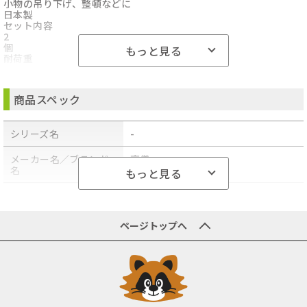
小物の吊り下げ、整頓などに
日本製
セット内容
2
個
もっと見る
耐荷重
12
kg
芯材材質
商品スペック
スチール
被膜材材質
塩化ビニル
シリーズ名
-
メーカー名／ブランド
高儀
名
もっと見る
商品型番／製品番号
4907052863675
原産国／製造国
-
ページトップへ
商品の主な色
-
商品の分類
生活雑貨