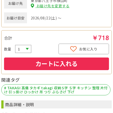
東京都八王子市横山町
お届け先
お届け先を変更する
お届け目安
2026/08/22(土) ～
￥718
合計
数量
お気に入り
カートに入れる
関連タグ
# TAKAGI 髙儀 タカギ takagi 収納 S字 Ｓ字 キッチン 整理 片付
け 引っ掛け ひっかけ 吊 つり ぶらさげ 下げ
商品詳細・説明