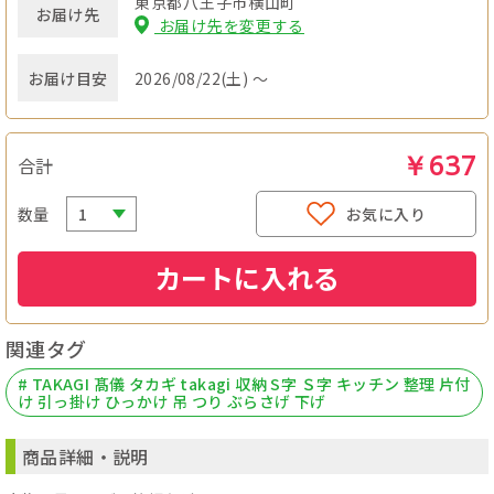
東京都八王子市横山町
お届け先
お届け先を変更する
お届け目安
2026/08/22(土) ～
￥637
合計
数量
お気に入り
カートに入れる
関連タグ
# TAKAGI 髙儀 タカギ takagi 収納 S字 Ｓ字 キッチン 整理 片付
け 引っ掛け ひっかけ 吊 つり ぶらさげ 下げ
商品詳細・説明