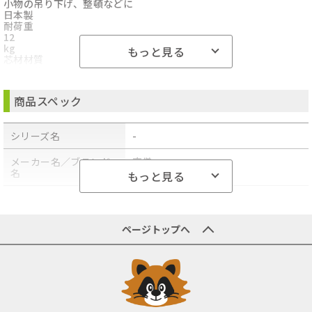
小物の吊り下げ、整頓などに
日本製
耐荷重
12
kg
もっと見る
芯材材質
スチール
被膜材材質
塩化ビニル
商品スペック
シリーズ名
-
メーカー名／ブランド
高儀
名
もっと見る
商品型番／製品番号
4907052863620
原産国／製造国
-
ページトップへ
商品の主な色
-
商品の分類
生活雑貨