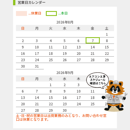
営業日カレンダー
無風感空調機能
有
...休業日
...本日
空気清浄
有
2026年8月
モデル年度
2026
日
月
火
水
木
金
土
1
広さ目安
6畳
2
3
4
5
6
7
8
9
10
11
12
13
14
15
商品の分類
ルームエアコン（壁掛け）
16
17
18
19
20
21
22
23
24
25
26
27
28
29
30
31
2026年9月
日
月
火
水
木
金
土
1
2
3
4
5
6
7
8
9
10
11
12
13
14
15
16
17
18
19
20
21
22
23
24
25
26
27
28
29
30
土･日･祝の営業日は出荷業務のみとなり、お問い合わせ窓
口は休業となります。