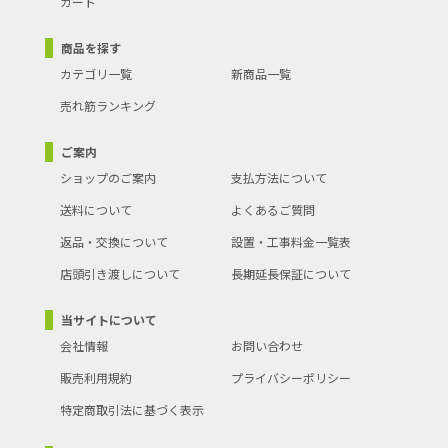
カート
（鉄筋）
冷房の最大適用畳数
6畳
商品を探す
（木造）
カテゴリ一覧
新商品一覧
AI自動運転
無
売れ筋ランキング
冷房能力
2.2kW
ご案内
室内換気
無
ショップのご案内
支払方法について
年間電気代
19400円
送料について
よくあるご質問
商品に使われている色
ホワイト
返品・交換について
設置・工事料金一覧表
店頭引き渡しについて
長期延長保証について
フィルター自動お掃除
無
寒冷地対応
無
当サイトについて
会社情報
お問い合わせ
人感センサー
無
販売利用規約
プライバシーポリシー
換気機能
無
特定商取引法に基づく表示
省エネ目標年度
2027