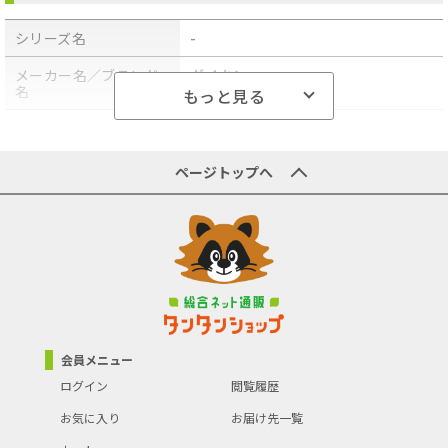
【商品のお届けについて】
シリーズ名
-
この商品はお届け先を法人様宛のみとさせていただきます。
土・日・祝日のお届けは出来ません。
離島配送は別途料金が発生します。
メーカー名／ブランド
ダイキン
軒先渡しとなります。
名
もっと見る
必ず荷受けのご準備をお願いします。不在の場合は再配達料が発
生します。
商品型番／製品番号
S226ATES-W
★★★★★★★★★★★★★★★★★★★★
商品の主な色
ホワイト
ページトップへ
＼ コンパクトサイズ室内機採用のスタンダードモデル ／
APF（通年エネルギー
5.8
●高さ・奥行きを抑え、狭いスペースにフィット。
消費効率）
□ 本体上部を斜めにカットした形状で吸い込みを効率化
エアコンのタイプ
壁掛け
●エアコン内部を水で洗浄。
□ 結露水を利用して、熱交換器の汚れを洗浄
暖房の最大適用畳数
6畳
（鉄筋）
●多彩な機能で、さらに便利、快適に。
□ 「暑すぎ」「寒すぎ」を検知して音声お知らせ＆自動運転
暖房の最大適用畳数
5畳
●独自の高効率・高耐久設計コンプレッサー
会員メニュー
（木造）
●タフネス暖房・冷房
ログイン
閲覧履歴
●スマホで外出先からでもエアコンを操作
台数
1
●沖縄・離島への配送料金は別途見積もり（配送不可の場合も有）
お気に入り
お届け先一覧
となりますのでご了承ください。
冷房の最大適用畳数
9畳