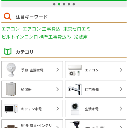
1
2
3
4
5
注目キーワード
エアコン
エアコン 工事費込
東京ゼロエミ
ビルトインコンロ 標準工事費込み
冷蔵庫
カテゴリ
季節･空調家電
エアコン
給湯器
住宅設備
キッチン家電
生活家電
照明･家具･インテリ
DIY･工具･園芸