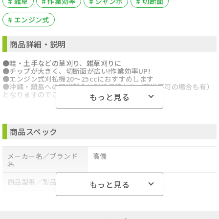
# 雑草
# 作業効率
# ジャンボ
# 切断面
# エンジン式
商品詳細・説明
●畦・土手などの草刈り、雑草刈りに
●チップが大きく、切断面が広い!作業効率UP!
●エンジン式刈払機20～25ccにおすすめします
●沖縄・離島への配送料金は別途見積もり（配送不可の場合も有）
となりますのでご了承ください。
もっと見る
商品スペック
メーカー名／ブランド
高儀
名
商品型番／製品番号
4907052766778
もっと見る
商品の分類
ガーデニング機器