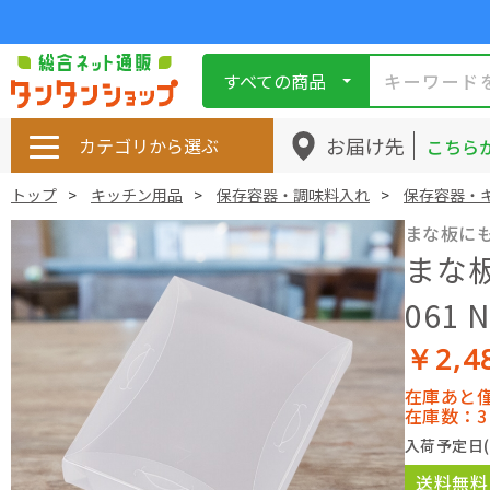
すべての商品
お届け先
カテゴリから選ぶ
こちら
トップ
キッチン用品
保存容器・調味料入れ
保存容器・
まな板に
まな
061
￥2,4
在庫あと
在庫数：3
入荷予定日
送料無料