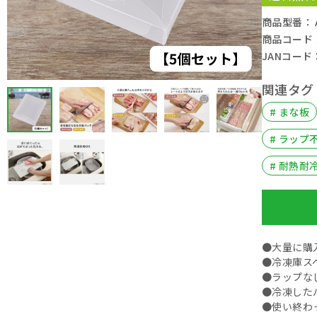
商品型番： A
商品コード： 
JANコード：
関連タグ
# まな板
# ラップ
# 耐熱耐
●大量に購
●冷凍庫ス
●ラップな
●冷凍した
●使い終わ