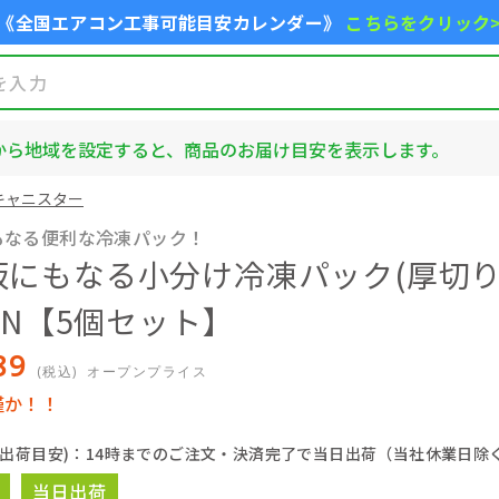
《全国エアコン工事可能目安カレンダー》
こちらをクリック
から地域を設定すると、商品のお届け目安を表示します。
キャニスター
もなる便利な冷凍パック！
板にもなる小分け冷凍パック(厚切り肉
 NN【5個セット】
89
(税込)
オープンプライス
僅か！！
(出荷目安)：14時までのご注文・決済完了で当日出荷（当社休業日除
当日出荷