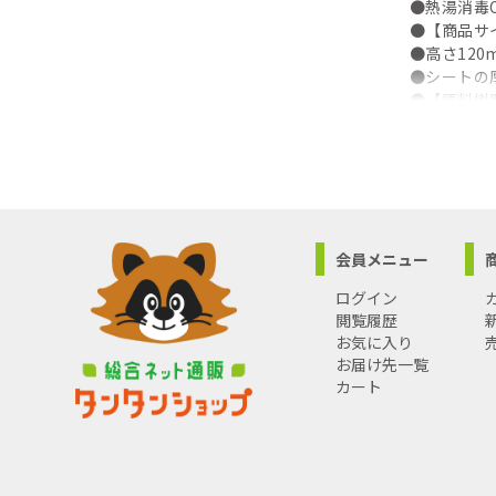
●熱湯消毒
●【商品サイ
●高さ120
●シートの厚
●【原料樹
●ポリプロ
●【耐熱/
●100℃/-2
会員メニュー
ログイン
閲覧履歴
お気に入り
お届け先一覧
カート