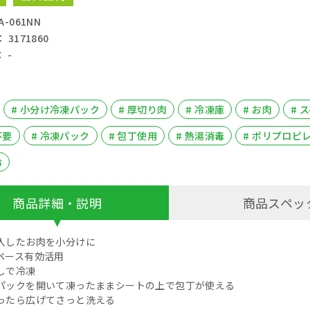
-061NN
3171860
 -
# 小分け冷凍パック
# 厚切り肉
# 冷凍庫
# お肉
# 
不要
# 冷凍パック
# 包丁使用
# 熱湯消毒
# ポリプロピ
冷
商品詳細・説明
商品スペッ
入したお肉を小分けに
ペース有効活用
しで冷凍
パックを開いて凍ったままシートの上で包丁が使える
ったら広げてさっと洗える