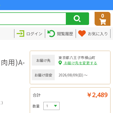
>
0
ログイン
閲覧履歴
お気に入り
東京都八王子市横山町
用)A-
お届け先
お届け先を変更する
お届け目安
2026/08/09(日) ～
￥2,489
合計
く）
数量