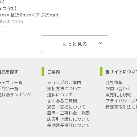
OK
ズ(約)】
mm×幅150mm×厚さ29mm
み:0.4mm
脂】
ピレン
耐冷温度】
もっと見る
0℃
商品を探す
ご案内
当サイトについ
カテゴリ一覧
ショップのご案内
会社情報
新商品一覧
支払方法について
お問い合わせ
売れ筋ランキング
送料について
販売利用規約
よくあるご質問
プライバシーポ
返品・交換について
特定商取引法に
設置・工事料金一覧表
店頭引き渡しについて
長期延長保証について