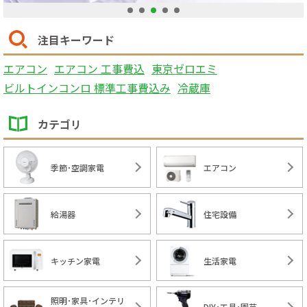
1
2
3
4
5
注目キーワード
エアコン
エアコン 工事費込
東京ゼロエミ
ビルトインコンロ 標準工事費込み
冷蔵庫
カテゴリ
季節･空調家電
エアコン
給湯器
住宅設備
キッチン家電
生活家電
照明･家具･インテリ
DIY･工具･園芸