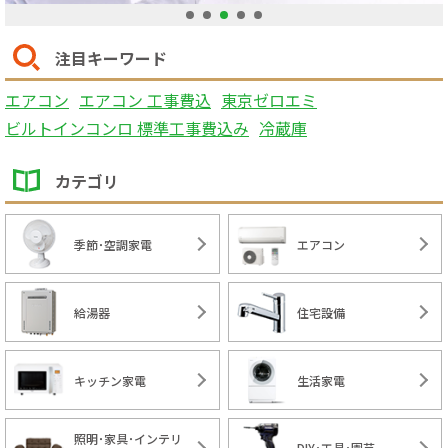
1
2
3
4
5
注目キーワード
エアコン
エアコン 工事費込
東京ゼロエミ
ビルトインコンロ 標準工事費込み
冷蔵庫
カテゴリ
季節･空調家電
エアコン
給湯器
住宅設備
キッチン家電
生活家電
照明･家具･インテリ
DIY･工具･園芸