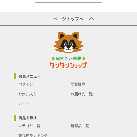
商品型番／製品番号
4907052862296
原産国／製造国
日本
ページトップへ
商品の主な色
シルバー
商品の分類
料理器具
会員メニュー
ログイン
閲覧履歴
お気に入り
お届け先一覧
カート
商品を探す
カテゴリ一覧
新商品一覧
売れ筋ランキング