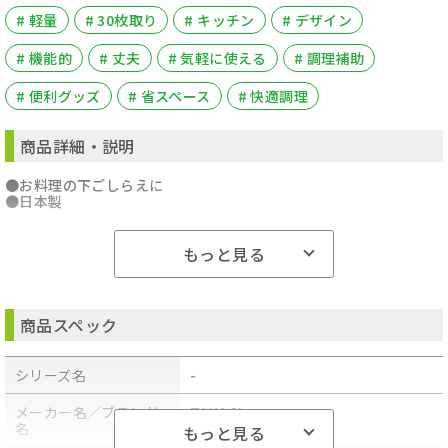
# 軽量
# 30枚取り
# キッチン
# デザイン
# 機能的
# 丈夫
# 気軽に使える
# 調理補助
# 便利グッズ
# 省スペース
# 快適調理
商品詳細・説明
●お料理の下ごしらえに
●日本製
もっと見る
商品スペック
シリーズ名
-
メーカー名／ブランド
TAKAGI
名
もっと見る