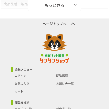
商品型番／製品番号
4907052735743
もっと見る
商品の分類
研究・実験用品
ページトップへ
会員メニュー
ログイン
閲覧履歴
お気に入り
お届け先一覧
カート
商品を探す
カテゴリ一覧
新商品一覧