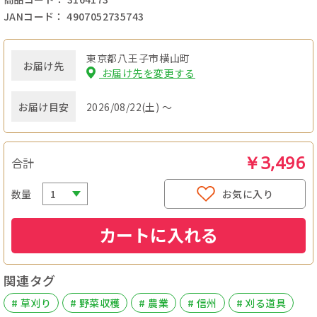
JANコード： 4907052735743
東京都八王子市横山町
お届け先
お届け先を変更する
お届け目安
2026/08/22(土) ～
￥3,496
合計
数量
お気に入り
カートに入れる
関連タグ
# 草刈り
# 野菜収穫
# 農業
# 信州
# 刈る道具