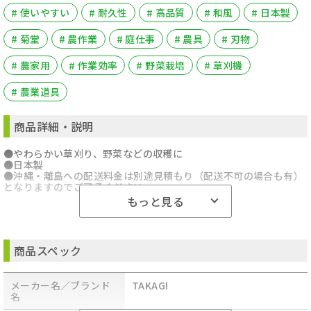
# 使いやすい
# 耐久性
# 高品質
# 和風
# 日本製
# 菊堂
# 農作業
# 庭仕事
# 農具
# 刃物
# 農家用
# 作業効率
# 野菜栽培
# 草刈機
# 農業道具
商品詳細・説明
●やわらかい草刈り、野菜などの収穫に
●日本製
●沖縄・離島への配送料金は別途見積もり（配送不可の場合も有）
となりますのでご了承ください。
もっと見る
商品スペック
メーカー名／ブランド
TAKAGI
名