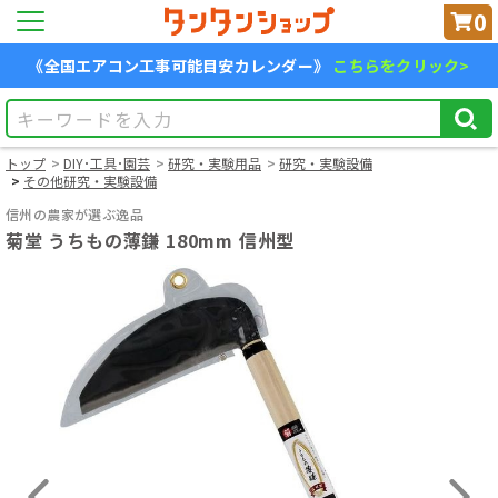
0
《全国エアコン工事可能目安カレンダー》
こちらをクリック>
トップ
DIY･工具･園芸
研究・実験用品
研究・実験設備
その他研究・実験設備
信州の農家が選ぶ逸品
菊堂 うちもの薄鎌 180mm 信州型