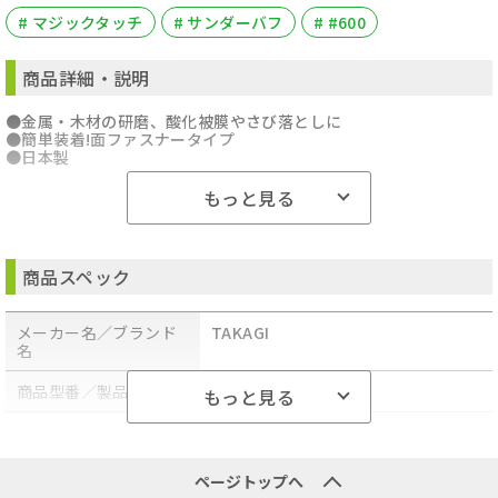
# マジックタッチ
# サンダーバフ
# #600
商品詳細・説明
●金属・木材の研磨、酸化被膜やさび落としに
●簡単装着!面ファスナータイプ
●日本製
もっと見る
商品スペック
メーカー名／ブランド
TAKAGI
名
商品型番／製品番号
4907052371088
もっと見る
商品の分類
工具アクセサリー・消耗品
ページトップへ