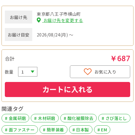
東京都八王子市横山町
お届け先
お届け先を変更する
お届け目安
2026/08/24(月) ～
￥687
合計
数量
お気に入り
カートに入れる
関連タグ
# 金属研磨
# 木材研磨
# 酸化被膜除去
# さび落とし
# 面ファスナー
# 簡単装着
# 日本製
# EM