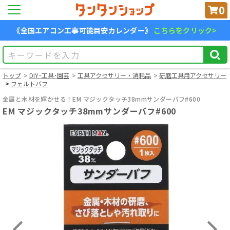
0
《全国エアコン工事可能目安カレンダー》
こちらをクリック>
トップ
DIY･工具･園芸
工具アクセサリー・消耗品
研磨工具用アクセサリー
フェルトバフ
金属と木材を輝かせる！EM マジックタッチ38mmサンダーバフ#600
EM マジックタッチ38mmサンダーバフ#600