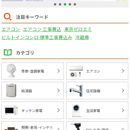
1
2
3
4
5
注目キーワード
エアコン
エアコン 工事費込
東京ゼロエミ
ビルトインコンロ 標準工事費込み
冷蔵庫
カテゴリ
季節･空調家電
エアコン
給湯器
住宅設備
キッチン家電
生活家電
照明･家具･インテリ
DIY･工具･園芸