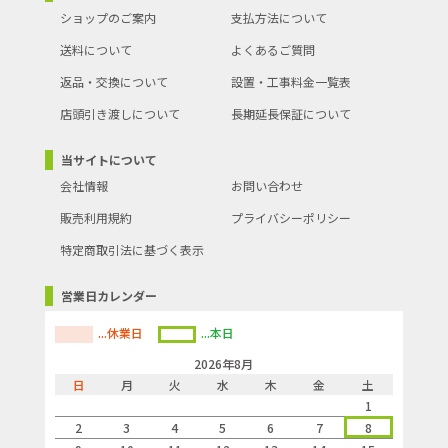
ショップのご案内
支払方法について
送料について
よくあるご質問
返品・交換について
設置・工事料金一覧表
店頭引き渡しについて
長期延長保証について
当サイトについて
●スピード脱臭、トリプル脱臭
会社情報
お問い合わせ
●フィルター+放出(プラズマイオン)+吸引(低濃度オゾン)で、ウイ
ルス抑制・ 除菌(注1)
販売利用規約
プライバシーポリシー
●ビタミンC誘導体を放出(注2)、うるおいカセット
●交換不要・驚異の脱臭力、フィルター交換不要(注3)
特定商取引法に基づく表示
●ペットの毛、花粉対策に!集じん機能
●適用床面積 ～ 20畳 (発生源の量による)
●質量7.0kg
営業日カレンダー
●脱臭方式脱臭フィルターオートクリーンユニット(金属酸化触媒フ
ィルター+ヒーターユニット)
...休業日
...本日
●消臭成分放出(金属酸化触媒+オゾン)
●消臭成分放出(低濃度オゾン)
2026年8月
●集じん方式プレフィルター
日
月
火
水
木
金
土
●カテキン集じんフィルター
●フィルター交換不要(注6)金属酸化触媒ハニカムフィルター(フィ
1
ルターオートクリーン)
2
3
4
5
6
7
8
●プレフィルター(水洗い対応)