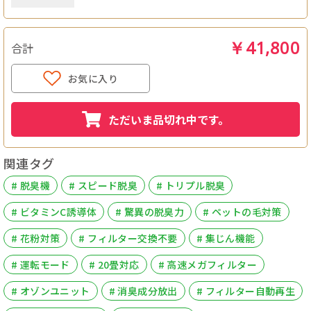
￥41,800
合計
お気に入り
ただいま品切れ中です。
関連タグ
# 脱臭機
# スピード脱臭
# トリプル脱臭
# ビタミンC誘導体
# 驚異の脱臭力
# ペットの毛対策
# 花粉対策
# フィルター交換不要
# 集じん機能
# 運転モード
# 20畳対応
# 高速メガフィルター
# オゾンユニット
# 消臭成分放出
# フィルター自動再生