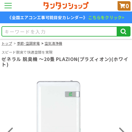
0
《全国エアコン工事可能目安カレンダー》
こちらをクリック>
トップ
季節･空調家電
空気清浄機
スピード脱臭で快適空間を実現
ゼネラル 脱臭機 ～20畳 PLAZION(プラズィオン)(ホワイ
ト)