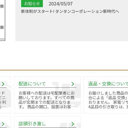
2024/05/07
お知らせ
新体制がスタート! タンタンコーポレーション新時代へ
配送について
返品・交換につい
ード
お客様への配送は宅配業者にお
お届けしました商品
ビニ
願いしております。すべての商
合による「返品 交換
を利
品が玄関までの配送となりま
おりません。 家電リサイクル品
す。 商品の開口、設置はお客様
4品目の引き取りは、
御自身で行っていただきます。
料金と手続きが必要で
店頭引き渡し