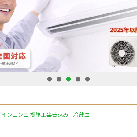
1
2
3
4
5
トインコンロ 標準工事費込み
冷蔵庫