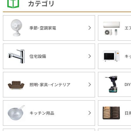
カテゴリ
季節･空調家電
エ
住宅設備
キ
DI
照明･家具･インテリア
キッチン用品
日