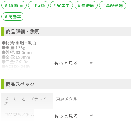
# 1595lm
# Ra85
# 省エネ
# 長寿命
# 高配光角
# 高効率
商品詳細・説明
●材質:樹脂・乳白
●重量:128g
●外径:83.5mm
●全長:150mm
●口金:GX10q
もっと見る
●AC100-240V
●消費電力:11W
●配光角度:210°
●光源色:電球色
商品スペック
●色温度:3000K
●全光束:1595/lm
●Ra85
メーカー名／ブランド
東京メタル
●定格寿命:4万時間
名
●FML27型用
●特徴:CISPR15
●注:調光・密閉・断熱材器具不可
商品型番／製品番号
LEFML27-L-TM
もっと見る
●注:要電源工事
●沖縄・離島への配送料金は別途見積もり（配送不可の場合も有）
原産国／製造国
-
となりますのでご了承ください。