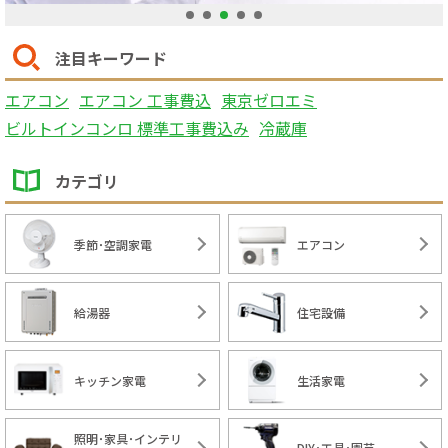
1
2
3
4
5
注目キーワード
エアコン
エアコン 工事費込
東京ゼロエミ
ビルトインコンロ 標準工事費込み
冷蔵庫
カテゴリ
季節･空調家電
エアコン
給湯器
住宅設備
キッチン家電
生活家電
照明･家具･インテリ
DIY･工具･園芸