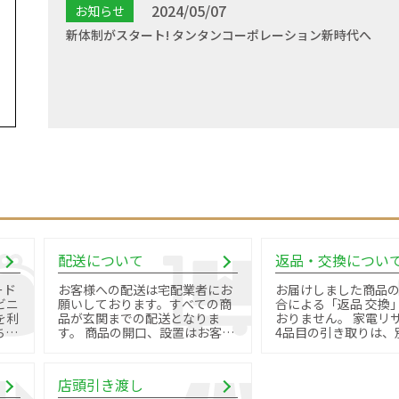
2024/05/07
お知らせ
新体制がスタート! タンタンコーポレーション新時代へ
配送について
返品・交換につい
ード
お客様への配送は宅配業者にお
お届けしました商品
ビニ
願いしております。すべての商
合による「返品 交換
を利
品が玄関までの配送となりま
おりません。 家電リサイクル品
す。 商品の開口、設置はお客様
4品目の引き取りは、
御自身で行っていただきます。
料金と手続きが必要で
店頭引き渡し