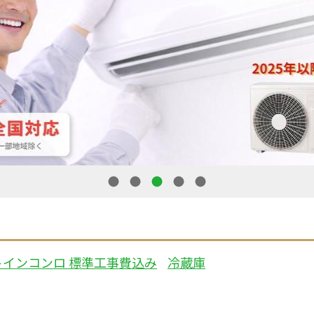
1
2
3
4
5
トインコンロ 標準工事費込み
冷蔵庫