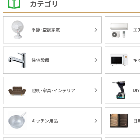
カテゴリ
季節･空調家電
エ
住宅設備
キ
DI
照明･家具･インテリア
キッチン用品
日