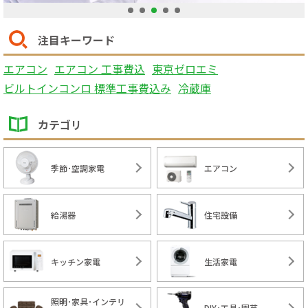
1
2
3
4
5
注目キーワード
エアコン
エアコン 工事費込
東京ゼロエミ
ビルトインコンロ 標準工事費込み
冷蔵庫
カテゴリ
季節･空調家電
エアコン
給湯器
住宅設備
キッチン家電
生活家電
照明･家具･インテリ
DIY･工具･園芸