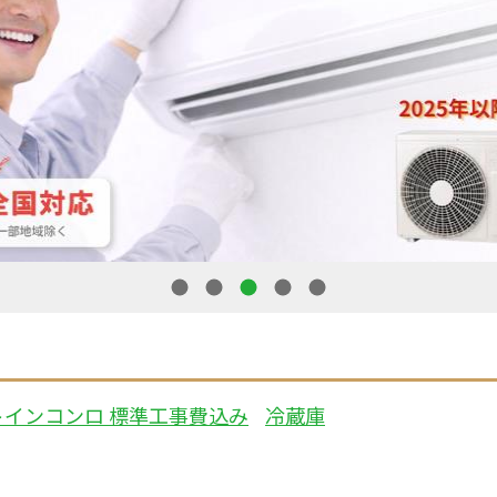
1
2
3
4
5
トインコンロ 標準工事費込み
冷蔵庫