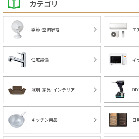
カテゴリ
季節･空調家電
エ
住宅設備
キ
DI
照明･家具･インテリア
キッチン用品
日