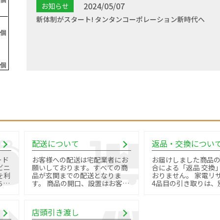
2024/05/07
お知らせ
新体制がスタート! タンタンコーポレーション新時代へ
配送について
返品・交換につい
ード
お客様への配送は宅配業者にお
お届けしました商品
ビニ
願いしております。すべての商
合による「返品 交換
を利
品が玄関までの配送となりま
おりません。 家電リサイクル品
す。 商品の開口、設置はお客様
4品目の引き取りは、
御自身で行っていただきます。
料金と手続きが必要で
店頭引き渡し