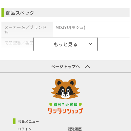
●スリット窓付き:上段、下段ともに正面にスリット窓付きで、扉を
開けなくても荷物の確認が可能です。
商品スペック
●大きな郵便物も投函可能:上段の郵便投函口は、ゆうパケットポス
トや、ネコポスが投函可能です。
●上段宅配ボックス使用可:キーフック付印鑑ケースが2個付属して
メーカー名／ブランド
MOJYU(モジュ)
おり、上段も下段も宅配ボックスとしてのご使用が可能です。
名
●キー(上段、下段ともに)、アンカーボルト、宅配業者用の配達マ
ニュアル(マグネット式でお好きな場所に貼付け可)が付属してお
り、すぐにご使用頂けます。
商品型番／製品番号
PBX-048
もっと見る
●2色展開:カラーは、落ち着いたダークグレーと深い緑のエバーグ
リーンの2色よりお選び頂けます。
商品の分類
ガーデンファニチャー
●エンボス加工:投函口には、LETTERの文字がエンボス加工で立体
的に施されています。
●錆びにくい加工:ガルバナイズド処理を施しているため、錆びの発
ページトップへ
生がしにくい仕様となっております。
●上段収納:投函口サイズが、約W32.9×H4.4cmと大きなサイズ設
計で、大きな郵便物も投函可能です。
●下段収納:宅配可能最大サイズは、約W32.2×D31.2×H38cmと、
大きな宅配物も配達可能となります。
●※防水塗装は施しておりませんので、軒下や屋根がある場所への
設置を推奨致します。
●サイズ・重量:W40.2×D36×H75.2(アジャスター込みサイ
ズ)cm/12.3kg
●上段:投函口/約W32.9×H4.4cm、取出口/約
W33.5×D31.2×H19cm
●下段:取出口/約W32.2×D31.2×H38cm
会員メニュー
●材質:金属(鉄/ガルバナイズド処理を施しています)
ログイン
閲覧履歴
●塗装:粉体塗装