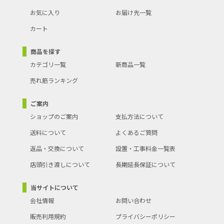
●組立品(本体完成品・脚のみ取付)
お気に入り
お届け先一覧
●中国製
●沖縄・離島への配送料金は別途見積もり（配送不可の場合も有）
カート
となりますのでご了承ください。
商品を探す
カテゴリ一覧
新商品一覧
売れ筋ランキング
ご案内
ショップのご案内
支払方法について
送料について
よくあるご質問
返品・交換について
設置・工事料金一覧表
店頭引き渡しについて
長期延長保証について
当サイトについて
会社情報
お問い合わせ
販売利用規約
プライバシーポリシー