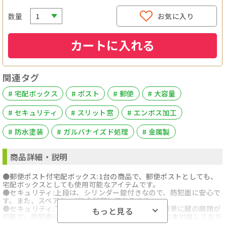
数量
お気に入り
カートに入れる
関連タグ
# 宅配ボックス
# ポスト
# 郵便
# 大容量
# セキュリティ
# スリット窓
# エンボス加工
# 防水塗装
# ガルバナイズド処理
# 金属製
商品詳細・説明
●郵便ポスト付宅配ボックス:1台の商品で、郵便ポストとしても、
宅配ボックスとしても使用可能なアイテムです。
●セキュリティ:上段は、シリンダー錠付きなので、防犯面に安心で
す。また、スペアキーが1本付属しております。
●セキュリティ:下段は、プッシュキータイプで、簡単に鍵の開閉が
もっと見る
可能で、防犯面にも安心です。また、スペアキーが1本付属しており
ます。