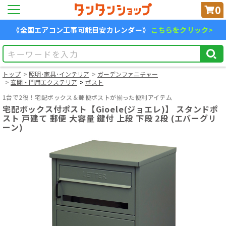
0
《全国エアコン工事可能目安カレンダー》
こちらをクリック>
トップ
照明･家具･インテリア
ガーデンファニチャー
玄関・門用エクステリア
ポスト
1台で2役！宅配ボックス＆郵便ポストが揃った便利アイテム
宅配ボックス付ポスト【Gioele(ジョエレ)】 スタンドポ
スト 戸建て 郵便 大容量 鍵付 上段 下段 2段 (エバーグリ
ーン)