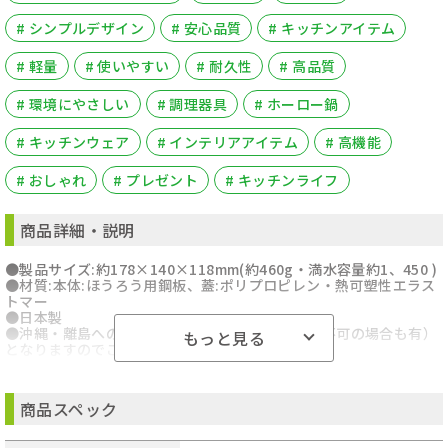
# シンプルデザイン
# 安心品質
# キッチンアイテム
# 軽量
# 使いやすい
# 耐久性
# 高品質
# 環境にやさしい
# 調理器具
# ホーロー鍋
# キッチンウェア
# インテリアアイテム
# 高機能
# おしゃれ
# プレゼント
# キッチンライフ
商品詳細・説明
●製品サイズ:約178×140×118mm(約460g・満水容量約1、450 )
●材質:本体:ほうろう用鋼板、蓋:ポリプロピレン・熱可塑性エラス
トマー
●日本製
●沖縄・離島への配送料金は別途見積もり（配送不可の場合も有）
もっと見る
となりますのでご了承ください。
商品スペック