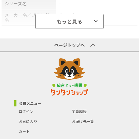
シリーズ名
-
メーカー名／ブランド
タマハシ
名
もっと見る
商品型番／製品番号
YJ-818
原産国／製造国
-
ページトップへ
商品の主な色
-
商品の分類
保存容器・調味料入れ
会員メニュー
ログイン
閲覧履歴
お気に入り
お届け先一覧
カート