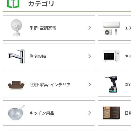
カテゴリ
季節･空調家電
エ
住宅設備
キ
DI
照明･家具･インテリア
キッチン用品
日