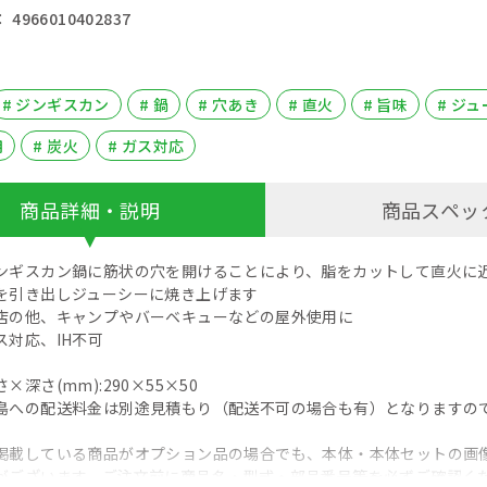
4966010402837
# ジンギスカン
# 鍋
# 穴あき
# 直火
# 旨味
# ジ
用
# 炭火
# ガス対応
商品詳細・説明
商品スペッ
ンギスカン鍋に筋状の穴を開けることにより、脂をカットして直火に
を引き出しジューシーに焼き上げます
店の他、キャンプやバーベキューなどの屋外使用に
ス対応、IH不可
】
×深さ(mm):290×55×50
島への配送料金は別途見積もり（配送不可の場合も有）となりますの
掲載している商品がオプション品の場合でも、本体・本体セットの画
がございます。ご注文前に商品名・型式・部品番号等を必ずご確認く