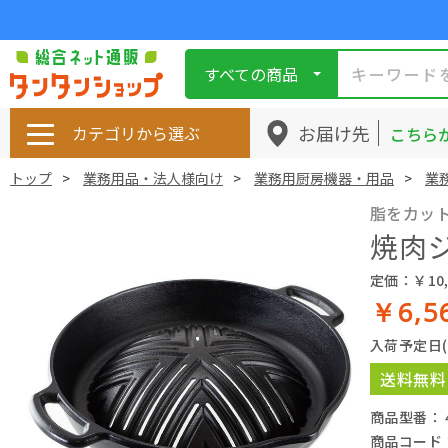
すべての商品
お届け先
カテゴリから選ぶ
こちら
トップ
業務用品・法人様向け
業務用厨房機器・用品
業
脂をカッ
焼肉ジ
定価：￥10,
￥6,5
入荷予定日
送料無料
商品型番： 49
商品コード： 