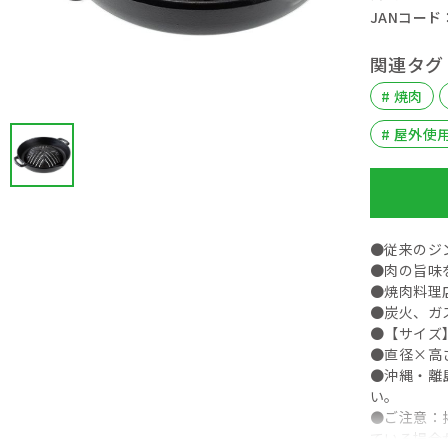
JANコード： 
関連タグ
# 焼肉
# 屋外使
●従来のジ
●肉の旨味
●焼肉料理
●炭火、ガ
●【サイズ
●直径×高さ
●沖縄・離
い。
●ご注意：
ている場合