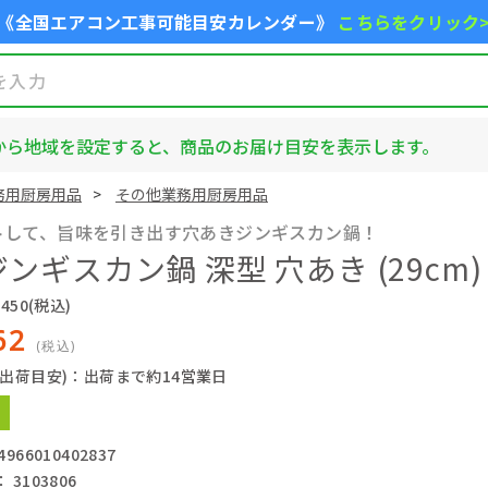
《全国エアコン工事可能目安カレンダー》
こちらをクリック
から地域を設定すると、商品のお届け目安を表示します。
務用厨房用品
その他業務用厨房用品
トして、旨味を引き出す穴あきジンギスカン鍋！
ンギスカン鍋 深型 穴あき (29cm)
450
(税込)
62
(税込)
(出荷目安)：出荷まで約14営業日
66010402837
3103806