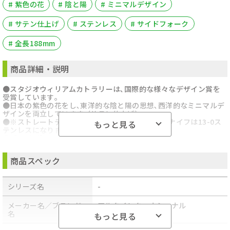
# 紫色の花
# 陰と陽
# ミニマルデザイン
# サテン仕上げ
# ステンレス
# サイドフォーク
# 全長188mm
商品詳細・説明
●スタジオウィリアムカトラリーは､国際的な様々なデザイン賞を
受賞しています｡
●日本の紫色の花をし､東洋的な陰と陽の思想､西洋的なミニマルデ
ザインを両立しています｡(サテン仕上げ)
●※ストレートテーブルナイフ､ストレートサイドナイフは13-0ス
もっと見る
テンレスになります｡
●【サイズ】
●全長(mm):188
●沖縄・離島への配送料金は別途見積もり（配送不可の場合も有）
商品スペック
となりますのでご了承ください。
●ご注意：掲載している商品がオプション品の場合でも、本体・本
体セットの画像や説明を参照している場合がございます。ご注文前
シリーズ名
-
に商品名・型式・部品番号等を必ずご確認ください。
メーカー名／ブランド
アルクインターナショナル
名
もっと見る