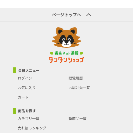
商品型番／製品番号
-
原産国／製造国
-
ページトップへ
商品の主な色
-
商品の分類
業務用厨房機器・用品
会員メニュー
ログイン
閲覧履歴
お気に入り
お届け先一覧
カート
商品を探す
カテゴリ一覧
新商品一覧
売れ筋ランキング