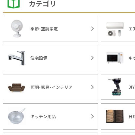
カテゴリ
季節･空調家電
エ
住宅設備
キ
DI
照明･家具･インテリア
キッチン用品
日