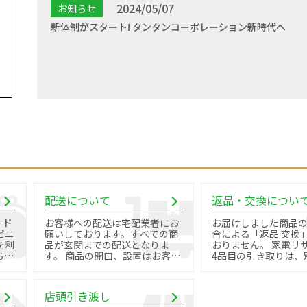
2024/05/07
お知らせ
新体制がスタート! タンタンコーポレーション新時代へ
配送について
返品・交換につい
ード
お客様への配送は宅配業者にお
お届けしました商品
ビニ
願いしております。すべての商
合による「返品 交換
を利
品が玄関までの配送となりま
おりません。 家電リサイクル品
す。 商品の開口、設置はお客様
4品目の引き取りは、
御自身で行っていただきます。
料金と手続きが必要で
店頭引き渡し