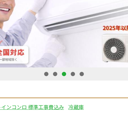
1
2
3
4
5
トインコンロ 標準工事費込み
冷蔵庫