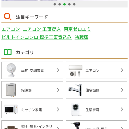
1
2
3
4
5
注目キーワード
エアコン
エアコン 工事費込
東京ゼロエミ
ビルトインコンロ 標準工事費込み
冷蔵庫
カテゴリ
季節･空調家電
エアコン
給湯器
住宅設備
キッチン家電
生活家電
照明･家具･インテリ
DIY･工具･園芸