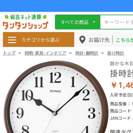
すべての商品
お届け先
カテゴリから選ぶ
こちら
トップ
照明･家具･インテリア
時計･腕時計
掛け時計
静かな木
掛時
￥1,4
入荷予定日
商品型番： W
商品コード： 
JANコード： 
関連タグ