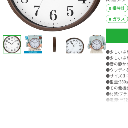
# 掛時計
# ガラス
●少し小ぶ
●少し小ぶり
●音の静か
●ウッディ
●サイズ(H×
●重量:380
●その他機
●材質:プ
●電源:単3