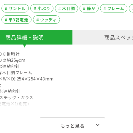
# サントル
# 小ぶり
# 木目調
# 静か
# フレーム
# 単3乾電池
# ウッディ
商品詳細・説明
商品スペッ
りな掛時計
の約25φcm
な連続秒針
な木目調フレーム
W×D):254×254×43mm
g
能:連続秒針
ラスチック・ガラス
乾電池×1(別売)
もっと見る