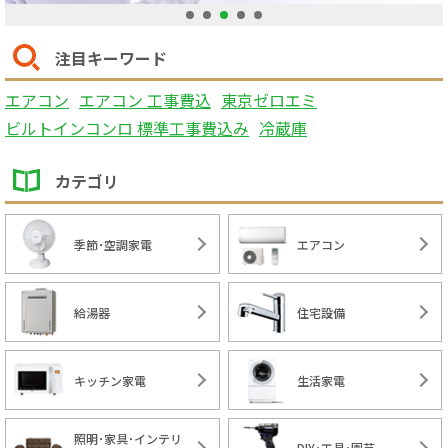
1
2
3
4
5
注目キーワード
エアコン
エアコン 工事費込
東京ゼロエミ
ビルトインコンロ 標準工事費込み
冷蔵庫
カテゴリ
季節･空調家電
エアコン
給湯器
住宅設備
キッチン家電
生活家電
照明･家具･インテリ
DIY･工具･園芸