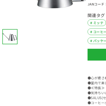
JANコード： 
関連タグ
# ミッテ
# コーヒ
# パッケ
●心が癒さ
●室内で楽
●≪特長≫
●気持ちい
●SALUS
●コーヒー