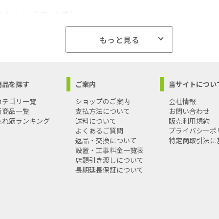
テンレス・シリコーンゴム
サイズ:230×140×110mm
込重量:312g
もっと見る
商品を探す
ご案内
当サイトについ
カテゴリ一覧
ショップのご案内
会社情報
新商品一覧
支払方法について
お問い合わせ
売れ筋ランキング
送料について
販売利用規約
よくあるご質問
プライバシーポ
返品・交換について
特定商取引法に
設置・工事料金一覧表
店頭引き渡しについて
長期延長保証について