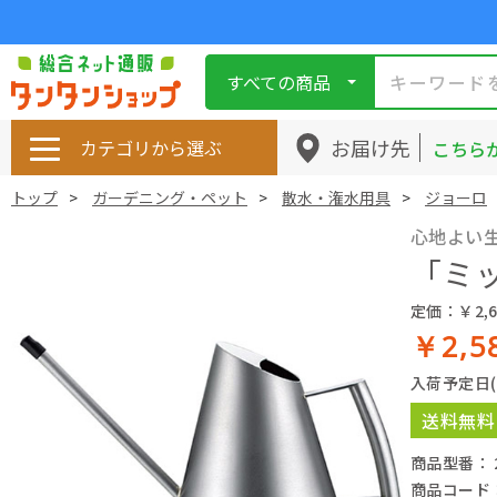
すべての商品
お届け先
カテゴリから選ぶ
こちら
トップ
ガーデニング・ペット
散水・潅水用具
ジョーロ
心地よい
「ミッ
定価：￥2,6
￥2,5
入荷予定日
送料無料
商品型番： 2
商品コード： 