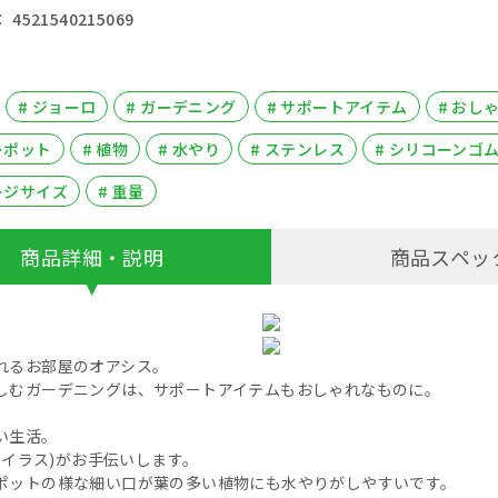
4521540215069
# ジョーロ
# ガーデニング
# サポートアイテム
# おし
ーポット
# 植物
# 水やり
# ステンレス
# シリコーンゴ
ージサイズ
# 重量
商品詳細・説明
商品スペッ
れるお部屋のオアシス。
しむガーデニングは、サポートアイテムもおしゃれなものに。
い生活。
(セイラス)がお手伝いします。
ポットの様な細い口が葉の多い植物にも水やりがしやすいです。