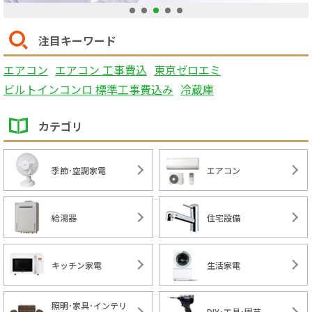
1
2
3
4
5
注目キーワード
エアコン
エアコン 工事費込
東京ゼロエミ
ビルトインコンロ 標準工事費込み
冷蔵庫
カテゴリ
季節･空調家電
エアコン
給湯器
住宅設備
キッチン家電
生活家電
照明･家具･インテリ
DIY･工具･園芸