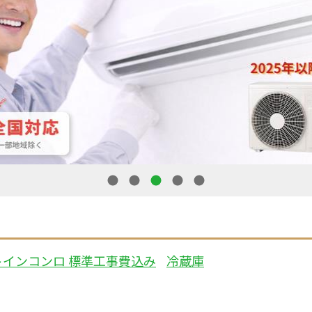
1
2
3
4
5
トインコンロ 標準工事費込み
冷蔵庫