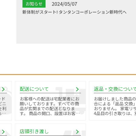
2024/05/07
お知らせ
新体制がスタート! タンタンコーポレーション新時代へ
配送について
返品・交換につい
ード
お客様への配送は宅配業者にお
お届けしました商品
ビニ
願いしております。すべての商
合による「返品 交換
を利
品が玄関までの配送となりま
おりません。 家電リサイクル品
す。 商品の開口、設置はお客様
4品目の引き取りは、
御自身で行っていただきます。
料金と手続きが必要で
店頭引き渡し