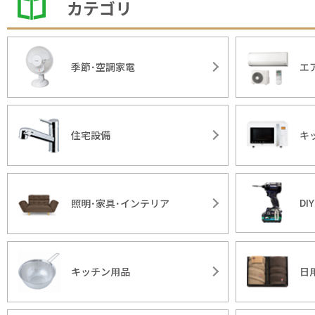
カテゴリ
季節･空調家電
エ
住宅設備
キ
DI
照明･家具･インテリア
キッチン用品
日