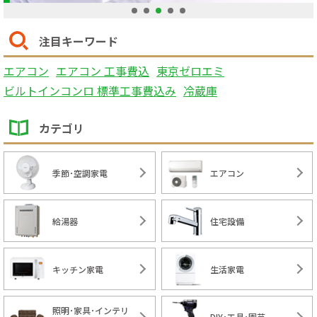
1
2
3
4
5
注目キーワード
エアコン
エアコン 工事費込
東京ゼロエミ
ビルトインコンロ 標準工事費込み
冷蔵庫
カテゴリ
季節･空調家電
エアコン
給湯器
住宅設備
キッチン家電
生活家電
照明･家具･インテリ
DIY･工具･園芸