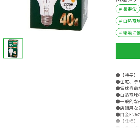
# 長寿命
# 白熱電
# 環境に
●【特長】
●住宅、デ
●電球寿命
●白熱電球
●一般的な
●店舗用な
●口金E2
●【仕様】
●カラー:
●消費電力: