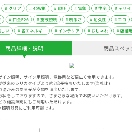
# クリア
# 40W形
# 照明
# 電飾
# 住宅
# デザイ
球
# 口金E26
# 施設照明
# 明るさ
# 耐久性
# エコ
優しい
# 省エネルギー
# インテリア
# おしゃれ
# 店舗
商品詳細・説明
商品スペッ
ザイン照明、サイン用照明、電飾用など幅広く使用できます。
が従来のシリカタイプより約2倍長持ちいたします(当社比)
の温かみのある光が空間を演出いたします。
形状をしておりますので、さまざまな場所でお使いいただけます。
どの施設照明にもご利用いただけます。
6の照明器具にご利用可能です。
クリア
40W