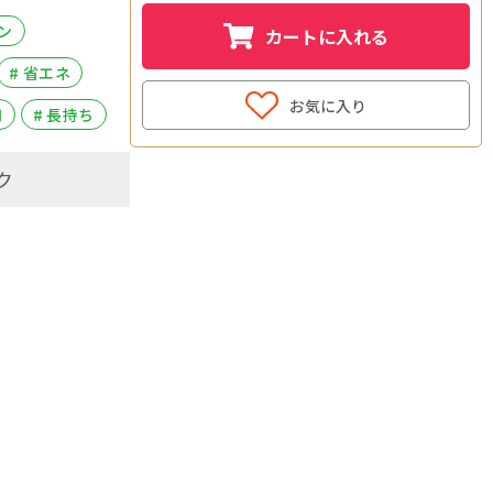
ン
カートに入れる
# 省エネ
お気に入り
用
# 長持ち
ク