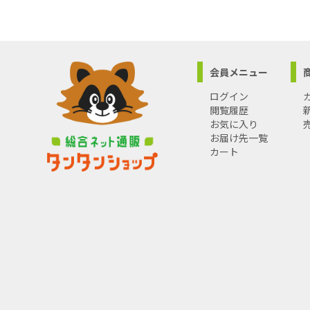
●定格電圧(V
●定格寿命(h
●全光束48
●本体サイズ(
●口金:E26
会員メニュー
●本体重量(g
●パッケージ
ログイン
●パッケージ重
閲覧履歴
お気に入り
お届け先一覧
カート