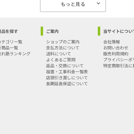
):100
もっと見る
):2000
5lm
mm):全長109 径60
商品を探す
ご案内
当サイトについ
):32
サイズ(mm):W61×H112×D61
カテゴリ一覧
ショップのご案内
会社情報
量(g):54
新商品一覧
支払方法について
お問い合わせ
売れ筋ランキング
送料について
販売利用規約
よくあるご質問
プライバシーポ
返品・交換について
特定商取引法に
設置・工事料金一覧表
店頭引き渡しについて
長期延長保証について