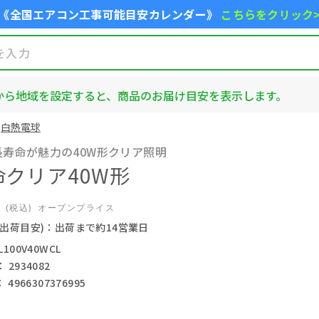
《全国エアコン工事可能目安カレンダー》
こちらをクリック
から地域を設定すると、商品のお届け目安を表示します。
白熱電球
寿命が魅力の40W形クリア照明
命クリア40W形
2
(税込)
オープンプライス
(出荷目安)：出荷まで約14営業日
100V40WCL
2934082
4966307376995