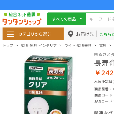
すべての商品
お届け先
カテゴリから選ぶ
こちら
トップ
照明･家具･インテリア
ライト･照明器具
電球
明るさと長
長寿
￥24
入荷予定日
商品型番： L
商品コード： 
JANコード： 
関連タグ