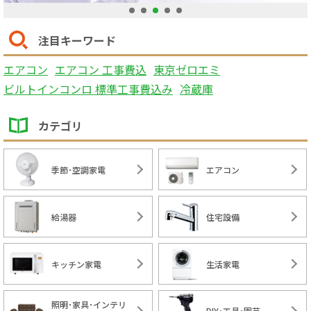
1
2
3
4
5
注目キーワード
エアコン
エアコン 工事費込
東京ゼロエミ
ビルトインコンロ 標準工事費込み
冷蔵庫
カテゴリ
季節･空調家電
エアコン
給湯器
住宅設備
キッチン家電
生活家電
照明･家具･インテリ
DIY･工具･園芸