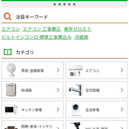
1
2
3
4
5
注目キーワード
エアコン
エアコン 工事費込
東京ゼロエミ
ビルトインコンロ 標準工事費込み
冷蔵庫
カテゴリ
季節･空調家電
エアコン
給湯器
住宅設備
キッチン家電
生活家電
照明･家具･インテリ
DIY･工具･園芸