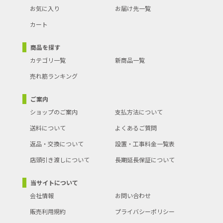
お気に入り
お届け先一覧
カート
商品を探す
カテゴリ一覧
新商品一覧
売れ筋ランキング
ご案内
ショップのご案内
支払方法について
送料について
よくあるご質問
返品・交換について
設置・工事料金一覧表
店頭引き渡しについて
長期延長保証について
基本仕様
当サイトについて
計測方式
上腕式(カフ式)
会社情報
お問い合わせ
電源
乾電池
販売利用規約
プライバシーポリシー