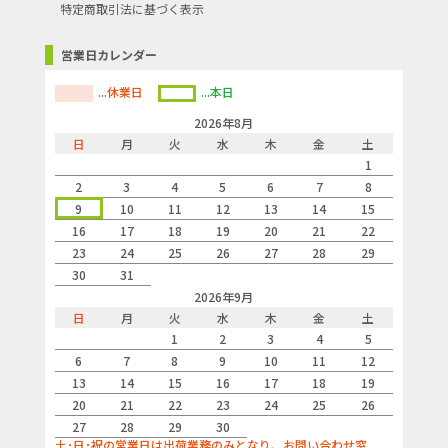
特定商取引法に基づく表示
メモリー機能
2人×100回
平均値表示
○
営業日カレンダー
体動・脈管変動マーク
○
...休業日
...本日
脈間隔変動マーク
○
2026年8月
日
月
火
水
木
金
土
測定可能周囲
対象腕周：17～36cm
1
2
3
4
5
6
7
8
iPhone連携
-
9
10
11
12
13
14
15
16
17
18
19
20
21
22
Androidスマートフォン連携
-
23
24
25
26
27
28
29
通信機能
30
31
2026年9月
Bluetooth対応
-
日
月
火
水
木
金
土
1
2
3
4
5
NFC対応
-
6
7
8
9
10
11
12
USB対応
-
13
14
15
16
17
18
19
20
21
22
23
24
25
26
サイズ・重量
27
28
29
30
土･日･祝の営業日は出荷業務のみとなり、お問い合わせ窓