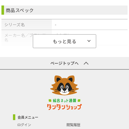
商品スペック
シリーズ名
-
メーカー名／ブランド
オムロン
名
もっと見る
商品型番／製品番号
HCR-7202
原産国／製造国
-
ページトップへ
商品の主な色
ホワイト
測定部位
上腕
商品の分類
血圧計・体組成計・健康測定器
会員メニュー
ログイン
閲覧履歴