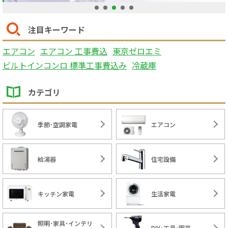
1
2
3
4
5
注目キーワード
エアコン
エアコン 工事費込
東京ゼロエミ
ビルトインコンロ 標準工事費込み
冷蔵庫
カテゴリ
季節･空調家電
エアコン
給湯器
住宅設備
キッチン家電
生活家電
照明･家具･インテリ
DIY･工具･園芸