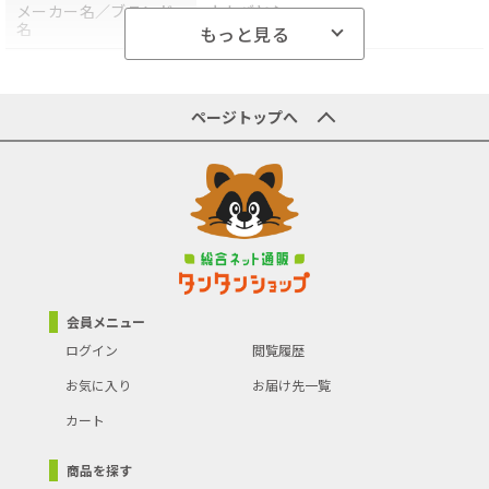
メーカー名／ブランド
ナカバヤシ
名
もっと見る
商品型番／製品番号
DPS-601W
商品の主な色
-
ページトップへ
商品の分類
文房具・事務用品
会員メニュー
ログイン
閲覧履歴
お気に入り
お届け先一覧
カート
商品を探す