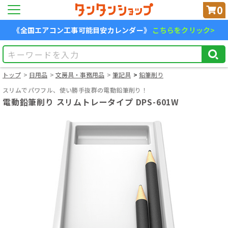
0
《全国エアコン工事可能目安カレンダー》
こちらをクリック>
トップ
日用品
文房具・事務用品
筆記具
鉛筆削り
スリムでパワフル、使い勝手抜群の電動鉛筆削り！
電動鉛筆削り スリムトレータイプ DPS-601W