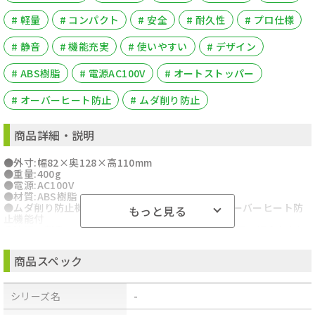
# 軽量
# コンパクト
# 安全
# 耐久性
# プロ仕様
# 静音
# 機能充実
# 使いやすい
# デザイン
# ABS樹脂
# 電源AC100V
# オートストッパー
# オーバーヒート防止
# ムダ削り防止
商品詳細・説明
●外寸:幅82×奥128×高110mm
●重量:400g
●電源:AC100V
●材質:ABS樹脂
●ムダ削り防止機能,安全オートストッパー機能,オーバーヒート防
もっと見る
止機能付
●沖縄・離島への配送料金は別途見積もり（配送不可の場合も有）
となりますのでご了承ください。
商品スペック
シリーズ名
-