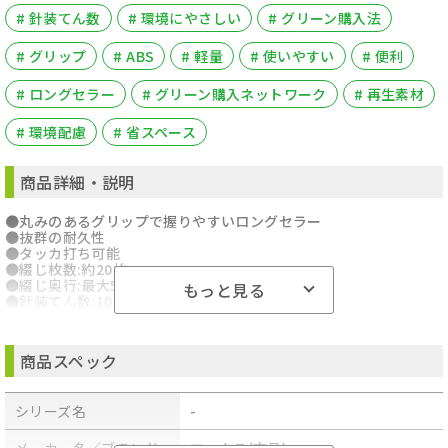
# 針装てん数
# 環境にやさしい
# グリーン購入法
# グリップ
# ABS
# 軽量
# 使いやすい
# 便利
# ロングセラー
# グリーン購入ネットワーク
# 再生素材
# 環境配慮
# 省スペース
商品詳細・説明
●丸みのあるグリップで握りやすいロングセラー
●抜群の耐久性
●タッカ打ち可能
●綴じ枚数:約20枚
●綴じ奥行:最大58mm
もっと見る
●針装てん数:100本
●専用使用針:No.10-1M、No.10-1Mステンレス、No.10-1Mカラ
ー、No.10-2M・5M針
●材質:本体プラスチック部=再生ABS
商品スペック
●針残量確認窓、リムーバ付
●※綴じ枚数はA4コピー用紙(64g/m2)を使用した場合の枚数です
●グリーン購入法適合商品
シリーズ名
-
●グリーン購入ネットワーク(GPN)掲載商品
●こちらの商品はメール便での発送となります。
●商品のお届けには、発送日から2～3営業日でのお届け予定です