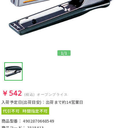
1
/
1
￥542
(税込)
オープンプライス
入荷予定日(出荷目安)：出荷まで約14営業日
代引不可
時間指定不可
商品型番： 4902870668549
商品コード： 2315413