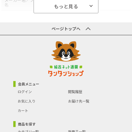
メーカー名／ブランド
マックス(文具)
●宅配便とは異なり、ポスト投函でのお届けです
名
もっと見る
●日時指定、代金引換、熨斗や包装のご要望はお受けできませんこ
と予めご了承ください
商品型番／製品番号
HD-10D
●※こちらの商品はご入金後のキャンセルは承れませんので予めご
了承ください
商品の主な色
-
●【代金引換払い】【お届け時間指定】はご利用になれませんの
ページトップへ
で、あらかじめご了承ください。
ブランド名(カナ・英語)
マツクス
商品の分類
文房具・事務用品
会員メニュー
ログイン
閲覧履歴
お気に入り
お届け先一覧
カート
商品を探す
カテゴリ一覧
新商品一覧