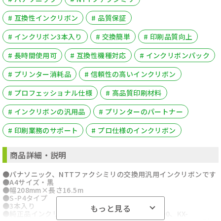
# 互換性インクリボン
# 品質保証
# インクリボン3本入り
# 交換簡単
# 印刷品質向上
# 長時間使用可
# 互換性機種対応
# インクリボンパック
# プリンター消耗品
# 信頼性の高いインクリボン
# プロフェッショナル仕様
# 高品質印刷材料
# インクリボンの汎用品
# プリンターのパートナー
# 印刷業務のサポート
# プロ仕様のインクリボン
商品詳細・説明
●パナソニック、NTTファクシミリの交換用汎用インクリボンです
●A4サイズ・黒
●幅208mm×長さ16.5m
●S-P4タイプ
●3本入り
もっと見る
●純正品インクリボン型番パナソニック:KX-FAN190、KX-