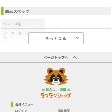
FAN190W(2本入)、KX-FAN190V(5本入)NTT:ファクシミリ用P形
A4インクリボン(11)、ファクシミリ用P形A4インクリボン(14)
●対応機種パナソニック:KX-PD101DL、KX-PD102D/DL、KX-
商品スペック
PD205DL/DW、KX-PD285DLE3/DWE3、KX-PD301DL/DW、KX-
PD303DL/DW、KX-PD304DL/DW、KX-PD305DL/DW、KX-
PD315DL/DW、KX-PD381DLE8/DWE8、KX-PD502DL/DW/UD、
シリーズ名
-
KX-PD503DL/DW/UD/UW、KX-PD505DL/DW、KX-PD515DL/DW、
KX-PD551D/DL、KX-PD552DL/DW/UD、KX-PD600DL/DW、KX-
PD601DL/DW、KX-PD603D/DL/DW、KX-PD604DL/DW/SL、KX-
メーカー名／ブランド
オーム電機
PD615DL/DW、KX-PD670DLE3/DWE3、KX-PD684DLE3/DWE3、
名
もっと見る
KX-PD701DL/DW、KX-PD702DL/DW、KX-PD703SL/SW/UD/UW、
KX-PD715DL/DW、KX-PD915DL、KX-PW308DL/DW、KX-
商品型番／製品番号
OAI-FPD16T
PW320DL/DW、KX-PW506D/DL/DW、KX-PW507DL/DW、KX-
PW508D/DL/DW、KX-PW520DL/DW、KX-PW521XL/XW、KX-
商品の主な色
ブラック
PW606DL/DW、KX-PW607DL/DW、KX-PW608DL/DW、KX-
ページトップへ
PW616D/DL、KX-PW621DL/DW、KX-PW820DL/DW、KX-
PW821DL/DW、KX-PZ200DL/DW、KX-PZ300DL/DW、KX-
商品の分類
テレビ・オーディオ・電話機
PZ500DL/DW、KX-PZ610DL/DW、KX-PZ618DLE/DWE、KX-
PZ710DL/DW、KX-PZ910DLNTT:でんえもん-266PD、でんえも
ん-266PDw、でんえもん-267PD、でんえもん-267PDw、でんえも
ん-720PD、でんえもん-720PDw、でんえもん-722PD、でんえも
ん-722PDw、でんえもん-723PD、でんえもん-723PDw
会員メニュー
ログイン
閲覧履歴