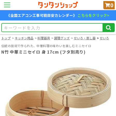
0
《全国エアコン工事可能目安カレンダー》
こちらをクリック>
トップ
キッチン用品
料理器具
調理グッズ
せいろ・蒸し器
せいろ
伝統の技術で作られた、中華料理の味わいを楽しむミニセイロ
N竹 中華ミニセイロ 身 17cm (フタ別売り)