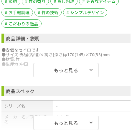
# 節約
# 竹の香り
# 蒸し料理
# 身近なアイテム
# お手軽調理
# 竹の技術
# シンプルデザイン
# こだわりの逸品
商品詳細・説明
●安価なセイロです
●サイズ:外径(内径)×高さ(深さ)φ170(145)×70(53)mm
●材質:竹
●生産地:中国
もっと見る
商品スペック
シリーズ名
-
メーカー名／ブランド
カンダ
名
もっと見る