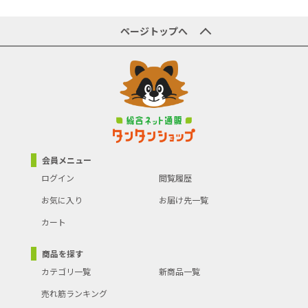
商品型番／製品番号
05-0142-0303
原産国／製造国
-
ページトップへ
商品の主な色
-
キッチン用品の素材
竹
商品の分類
料理器具
会員メニュー
ログイン
閲覧履歴
お気に入り
お届け先一覧
カート
商品を探す
カテゴリ一覧
新商品一覧
売れ筋ランキング