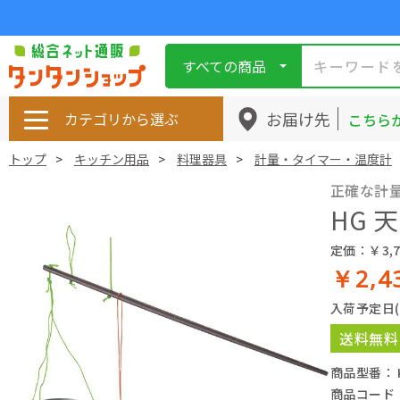
すべての商品
お届け先
カテゴリから選ぶ
こちら
トップ
キッチン用品
料理器具
計量・タイマー・温度計
正確な計
HG 
定価：￥3,7
￥2,4
入荷予定日
送料無料
商品型番： K
商品コード： 