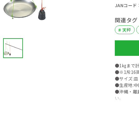
JANコード： 
関連タグ
# 天秤
●1㎏まで
●※1斥16両
●サイズ:皿
●生産地:中
●沖縄・離
い。