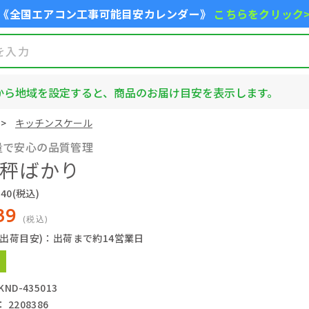
《全国エアコン工事可能目安カレンダー》
こちらをクリック
から地域を設定すると、商品のお届け目安を表示します。
キッチンスケール
量で安心の品質管理
天秤ばかり
40
(税込)
39
(税込)
(出荷目安)：出荷まで約14営業日
ND-435013
2208386