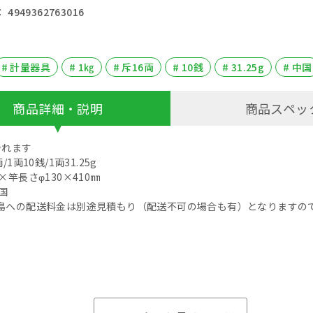
4949362763016
# 計量器具
# 1㎏
# 斥16両
# 10銭
# 31.25g
# 中国
商品詳細・説明
商品スペッ
計れます
/1両10銭/1両31.25g
×竿長さφ130×410㎜
国
島への配送料金は別途見積もり（配送不可の場合も有）となりますの