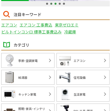
1
2
3
4
5
注目キーワード
エアコン
エアコン 工事費込
東京ゼロエミ
ビルトインコンロ 標準工事費込み
冷蔵庫
カテゴリ
季節･空調家電
エアコン
給湯器
住宅設備
キッチン家電
生活家電
照明･家具･インテリ
DIY･工具･園芸