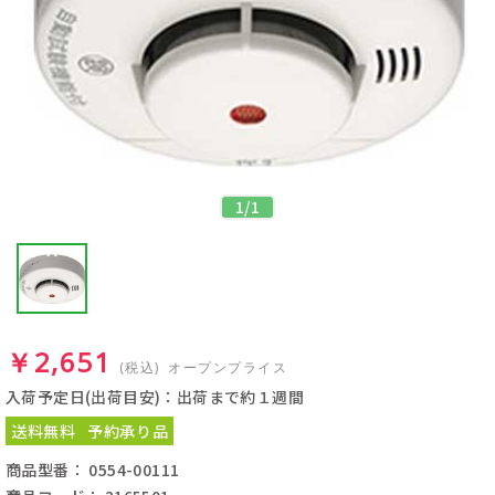
1
/
1
￥2,651
(税込)
オープンプライス
入荷予定日(出荷目安)：出荷まで約１週間
送料無料
予約承り品
商品型番： 0554-00111