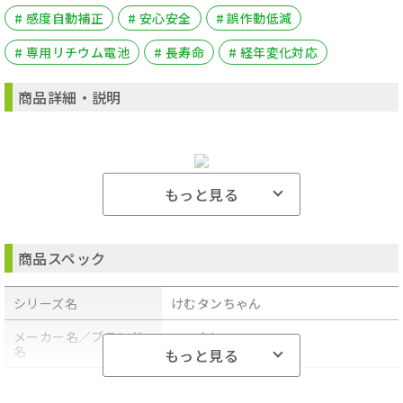
# 感度自動補正
# 安心安全
# 誤作動低減
# 専用リチウム電池
# 長寿命
# 経年変化対応
商品詳細・説明
もっと見る
商品スペック
シリーズ名
けむタンちゃん
メーカー名／ブランド
ニッタン
名
もっと見る
商品型番／製品番号
KRH-1B