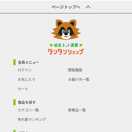
原産国／製造国
-
ページトップへ
商品の主な色
ホワイト
火災警報器のタイプ
煙式
仕様
無線連動
無
タイプ
煙式
ブランド名(カナ・英語)
ニッタン
設置位置
天井面・壁面
商品の分類
火災警報器・ガス警報器
電池寿命目安
10年
会員メニュー
ログイン
閲覧履歴
無線連動
-
お気に入り
お届け先一覧
重量
130 g
カート
●煙感知式の住宅用火災警報器。
●女性、男性の声で交互に警報。
商品を探す
●鳴動パターンを変更し、ペアボイスが更に聞き取りやすく進化し
ました。
カテゴリ一覧
新商品一覧
●夜中や早朝に電池切れ音声警報を出にくくする機能で夜中の睡眠
を妨げないように配慮しています。
売れ筋ランキング
●汚れなどによる感度変化を常時監視し自動的に補正し、経年変化
による誤作動を低減します。