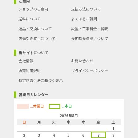
●※ご使用にあたっては取扱説明書をよくお読み下さい
ご案内
●寸法:外径:100×高さ:40.5mm 付属品:取付ベース、フック(壁取付
ショップのご案内
支払方法について
用、取付ベースに付属)、専用リチウム電池、取付ネジ、クギ
●材質:電池:専用リチウム電池 DC3V(電池寿命約10年)※使用環境に
送料について
よくあるご質問
より電池の寿命は短くなることがあります。
●
返品・交換について
設置・工事料金一覧表
●沖縄・離島への配送料金は別途見積もり（配送不可の場合も有）
となりますのでご了承ください。
店頭引き渡しについて
長期延長保証について
当サイトについて
会社情報
お問い合わせ
販売利用規約
プライバシーポリシー
特定商取引法に基づく表示
営業日カレンダー
...休業日
...本日
2026年8月
日
月
火
水
木
金
土
1
2
3
4
5
6
7
8